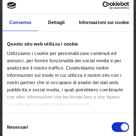
scambio metabolico tra sangue e cellule
dell’organismo, leviga accuratamente la pelle.
Consenso
Dettagli
Informazioni sui cookie
L’ effetto benefico della terapia degli Stones, non
si avrà solo sulla zona cutanea direttamente
trattata, ma tramite il sistema nervoso, anche su
Questo sito web utilizza i cookie
altre zone del corpo, perché le terminazioni
nervose cutanee trasportano lo stimolo lungo una
Utilizziamo i cookie per personalizzare contenuti ed
fibra nervosa sino al midollo spinale il quale invia
annunci, per fornire funzionalità dei social media e per
uno stimolo positivo all’ organo riflesso.
analizzare il nostro traffico. Condividiamo inoltre
informazioni sul modo in cui utilizza il nostro sito con i
nostri partner che si occupano di analisi dei dati web,
Operativo in 5 Minuti!
pubblicità e social media, i quali potrebbero combinarle
con altre informazioni che ha fornito loro o che hanno
raccolto dal suo utilizzo dei loro servizi.
Guarda il video
Selezione
Necessari
del
consenso