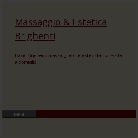
Skip
to
Massaggio & Estetica
content
Brighenti
Flavio Brighenti massaggiatore estetista con visita
a domicilio
Menu