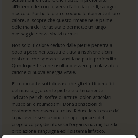
all’interno del corpo, verso l’alto dai piedi, su ogni
muscolo. Poiché le pietre cedono lentamente il loro
calore, si scopre che questo rimane nelle palme
delle mani del terapista e permette un lungo
massaggio senza sbalzi termici.
Non solo, il calore ceduto dalle pietre penetra a
poco a poco nei tessuti e aiuta a risolvere alcuni
problemi che spesso si annidano più in profondità.
Quindi queste zone risultano essere più rilassate e
cariche di nuova energia vitale.
E’ importante sottolineare che gli effetti benefici
del massaggio con le pietre è ottimamente
indicato per chi soffre di artrite, dolori articolari,
muscolari e reumatismi. Dona sensazioni di
profondo benessere e relax. Riduce lo stress e da’
la piacevole sensazione di riappropriarsi del
proprio corpo, disintossica l’organismo, migliora la
circolazione sanguigna ed il sistema linfatico,
scioglie le contrazioni muscolari, migliora lo